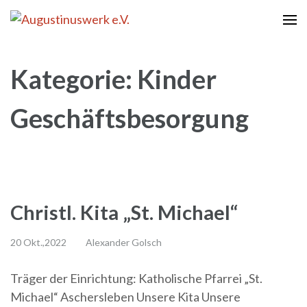
Zum
Inhalt
Augustinuswerk e.V.
"Liebe und tu, was du willst!"
springen
(Enter
Kategorie:
Kinder
drücken)
Geschäftsbesorgung
Christl. Kita „St. Michael“
20 Okt.,2022
Alexander Golsch
Träger der Einrichtung: Katholische Pfarrei „St.
Michael“ Aschersleben Unsere Kita Unsere