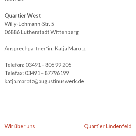
Quartier West
Willy-Lohmann-Str. 5
06886 Lutherstadt Wittenberg
Ansprechpartner*in: Katja Marotz
Telefon: 03491 – 806 99 205
Telefax: 03491 – 87796199
katja.marotz@augustinuswerk.de
Beitragsnavigation
Wir über uns
Quartier Lindenfeld