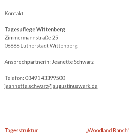
Kontakt
Tagespflege Wittenberg
Zimmermannstraße 25
06886 Lutherstadt Wittenberg
Ansprechpartnerin: Jeanette Schwarz
Telefon: 03491 43399500
jeannette.schwarz@augustinuswerk.de
Beitragsnavigation
Tagesstruktur
„Woodland Ranch“